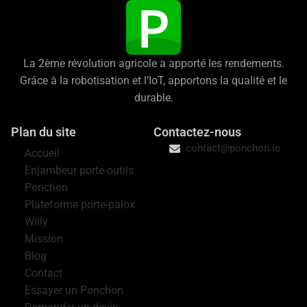
La 2ème révolution agricole a apporté les rendements.
Grâce à la robotisation et l’IoT, apportons la qualité et le
durable.
Plan du site
Contactez-nous
contact@ponchon.io
Accueil
Enjambeur porte-outils
Ponchon
Plateforme porte-palox
Willy
Mission
Blog
Contact
Essayer un Ponchon