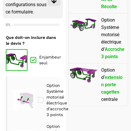
configurations sous
Récolte​
ce formulaire.
Option
0%
Système
motorisé
Que doit-on inclure dans
électrique
le devis ?
d’
Accroche
3 points
Enjambeur
seul
Option
d’
extensio
n porte
Option
Système
cagettes
motorisé
centrale
électrique
d'accroche
3 points
Option