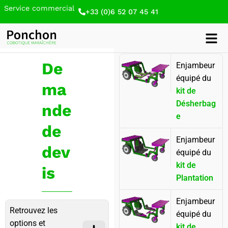
Service commercial
+33 (0)6 52 07 45 41
De
Enjambeur
équipé du
ma
kit de
Désherbag
nde
e​
de
Enjambeur
dev
équipé du
kit de
is
Plantation​
Enjambeur
Retrouvez les
équipé du
options et
kit de