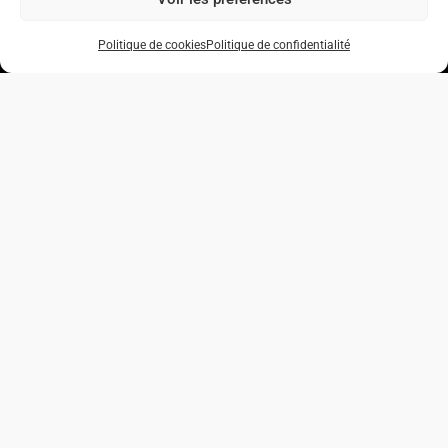
Politique de cookies
Politique de confidentialité
La 2ème révolution agricole a apporté les rendements.
Grâce à la robotisation et l’IoT, apportons la qualité et le
durable.
Plan du site
Contactez-nous
contact@ponchon.io
Accueil
Enjambeur porte-outils
Ponchon
Plateforme porte-palox
Willy
Mission