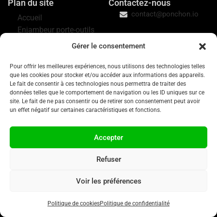
Plan du site
Contactez-nous
contact@ponchon.io
Accueil
Enjambeur porte-outils
Ponchon
Gérer le consentement
Plateforme porte-palox
Willy
Pour offrir les meilleures expériences, nous utilisons des technologies telles
que les cookies pour stocker et/ou accéder aux informations des appareils.
Mission
Le fait de consentir à ces technologies nous permettra de traiter des
Blog
données telles que le comportement de navigation ou les ID uniques sur ce
Contact
site. Le fait de ne pas consentir ou de retirer son consentement peut avoir
un effet négatif sur certaines caractéristiques et fonctions.
Essayer un Ponchon
Demander un devis
Accepter
Refuser
Voir les préférences
Politique de confidentialité
© 2025 Ponchon – All rights reserved
Politique de cookies
Politique de confidentialité